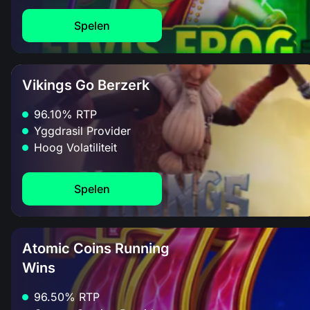
Spelen
Vikings Go Berzerk
96.10%
RTP
Yggdrasil
Provider
Hoog
Volatiliteit
Spelen
Atomic Coins Running
Wins
96.50%
RTP