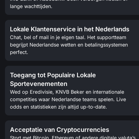
lange wachttijden.
Lokale Klantenservice in het Nederlands
Chat, bel of mail in je eigen taal. Het supportteam
begrijpt Nederlandse wetten en betalingssystemen
perfect.
Toegang tot Populaire Lokale
Sportevenementen
Wed op Eredivisie, KNVB Beker en internationale
competities waar Nederlandse teams spelen. Live
odds en statistieken zijn altijd up-to-date.
Acceptatie van Cryptocurrencies
Stort met Bitcoin, Ethereum of andere digitale valuta’s.