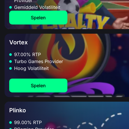
Provider
Gemiddeld
Volatiliteit
Spelen
Vortex
97.00%
RTP
Turbo Games
Provider
Hoog
Volatiliteit
Spelen
Plinko
99.00%
RTP