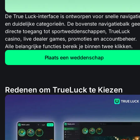
De True Luck-interface is ontworpen voor snelle navigati
en duidelijke categorieën. De bovenste navigatiebalk gee
directe toegang tot sportweddenschappen, TrueLuck
casino, live dealer games, promoties en accountbeheer.
Alle belangrijke functies bereik je binnen twee klikken.
Plaats een weddenschap
Redenen om TrueLuck te Kiezen