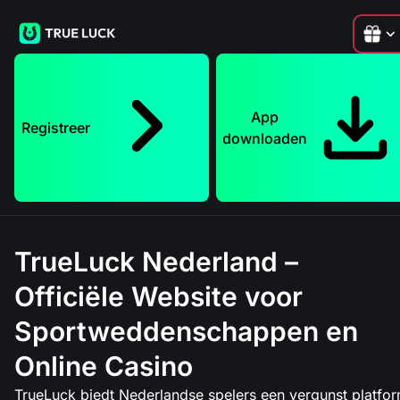
App
Registreer
downloaden
250% Bonus • €4,000 max + 175 FS • Slots
erhalten
TrueLuck Nederland –
250% Bonus • €2,000 max • Live Casino
erhalten
Officiële Website voor
100% Bonus • €300 max • Sports
erhalten
Sportweddenschappen en
Online Casino
TrueLuck biedt Nederlandse spelers een vergunst platfo