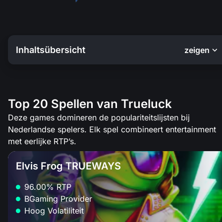
Inhaltsübersicht
zeigen
Top 20 Spellen van Trueluck
Deze games domineren de populariteitslijsten bij
Nederlandse spelers. Elk spel combineert entertainment
met eerlijke RTP’s.
Elvis Frog TRUEWAYS
96.00%
RTP
BGaming
Provider
Hoog
Volatiliteit