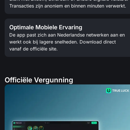
Transacties zijn anoniem en binnen minuten verwerkt.
Optimale Mobiele Ervaring
De app past zich aan Nederlandse netwerken aan en
werkt ook bij lagere snelheden. Download direct
vanaf de officiële site.
Officiële Vergunning