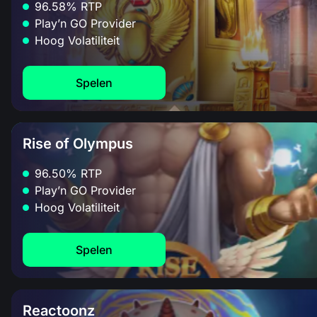
96.58%
RTP
Play’n GO
Provider
Hoog
Volatiliteit
Spelen
Rise of Olympus
96.50%
RTP
Play’n GO
Provider
Hoog
Volatiliteit
Spelen
Reactoonz