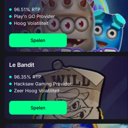
96.51%
RTP
Play’n GO
Provider
Hoog
Volatiliteit
Spelen
Le Bandit
96.35%
RTP
Hacksaw Gaming
Provider
Zeer Hoog
Volatiliteit
Spelen