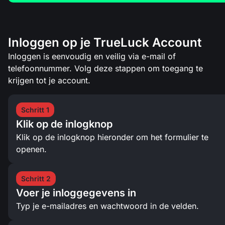
Inloggen op je TrueLuck Account
Inloggen is eenvoudig en veilig via e-mail of
telefoonnummer. Volg deze stappen om toegang te
krijgen tot je account.
Schritt 1
Klik op de inlogknop
Klik op de inlogknop hieronder om het formulier te
openen.
Schritt 2
Voer je inloggegevens in
Typ je e-mailadres en wachtwoord in de velden.