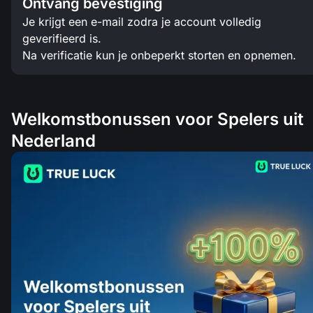
Ontvang bevestiging
Je krijgt een e-mail zodra je account volledig
geverifieerd is.
Na verificatie kun je onbeperkt storten en opnemen.
Welkomstbonussen voor Spelers uit
Nederland