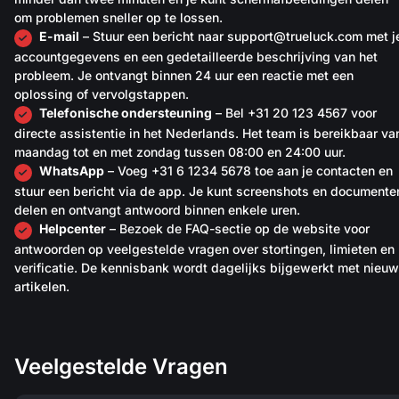
om problemen sneller op te lossen.
E-mail
– Stuur een bericht naar
support@trueluck.com
met j
accountgegevens en een gedetailleerde beschrijving van het
probleem. Je ontvangt binnen 24 uur een reactie met een
oplossing of vervolgstappen.
Telefonische ondersteuning
– Bel +31 20 123 4567 voor
directe assistentie in het Nederlands. Het team is bereikbaar va
maandag tot en met zondag tussen 08:00 en 24:00 uur.
WhatsApp
– Voeg +31 6 1234 5678 toe aan je contacten en
stuur een bericht via de app. Je kunt screenshots en documente
delen en ontvangt antwoord binnen enkele uren.
Helpcenter
– Bezoek de FAQ-sectie op de website voor
antwoorden op veelgestelde vragen over stortingen, limieten en
verificatie. De kennisbank wordt dagelijks bijgewerkt met nieu
artikelen.
Veelgestelde Vragen