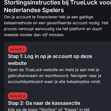
Stortingsinstructies bij TrueLuck voo
Nederlandse Spelers
Om je account te financieren heb je een geldige
betaalmethode en een geverifieerde account nodig. Het
proces verloopt eenvoudig via het platform en duurt
meestal minder dan vijf minuten.
Schritt 1
Stap 1: Log in op je account op deze
website
Open de TrueLuck-website en meld je aan met je
gebruikersnaam en wachtwoord. Navigeer naar je
accountdashboard waar je alle betaalopties vindt.
Schritt 2
Stap 2: Ga naar de kassasectie
Klik op de knop “Storting” of “Kassa” in het