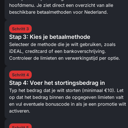
hoofdmenu. Je ziet direct een overzicht van alle
beschikbare betaalmethoden voor Nederland.
Schritt 3
Stap 3: Kies je betaalmethode
Selecteer de methode die je wilt gebruiken, zoals
iDEAL, creditcard of een bankoverschrijving.
Controleer de limieten en verwerkingstijd per optie.
Schritt 4
Stap 4: Voer het stortingsbedrag in
Typ het bedrag dat je wilt storten (minimaal €10). Let
op dat het bedrag binnen de opgegeven limieten valt
en vul eventuele bonuscode in als je een promotie wilt
activeren.
Schritt 5