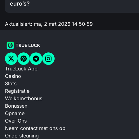
euro’s?
Aktualisiert:
ma, 2 mrt 2026 14:50:59
TrueLuck App
Casino
Slots
Registratie
Welkomstbonus
Bonussen
Opname
Over Ons
Neem contact met ons op
Ondersteuning