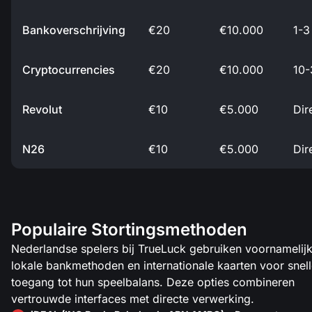
Bankoverschrijving
€20
€10.000
1-3
Cryptocurrencies
€20
€10.000
10-
Revolut
€10
€5.000
Dir
N26
€10
€5.000
Dir
Populaire Stortingsmethoden
Nederlandse spelers bij TrueLuck gebruiken voornamelij
lokale bankmethoden en internationale kaarten voor snel
toegang tot hun speelbalans. Deze opties combineren
vertrouwde interfaces met directe verwerking.