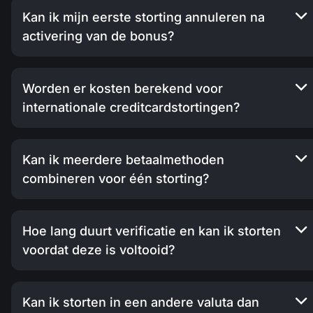
Kan ik mijn eerste storting annuleren na
activering van de bonus?
Worden er kosten berekend voor
internationale creditcardstortingen?
Kan ik meerdere betaalmethoden
combineren voor één storting?
Hoe lang duurt verificatie en kan ik storten
voordat deze is voltooid?
Kan ik storten in een andere valuta dan