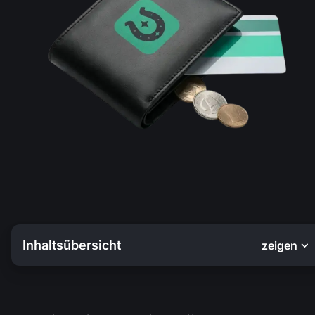
Inhaltsübersicht
zeigen