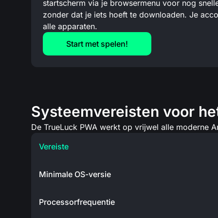
startscherm via je browsermenu voor nog snell
zonder dat je iets hoeft te downloaden. Je ac
alle apparaten.
Start met spelen!
Systeemvereisten voor he
De TrueLuck PWA werkt op vrijwel alle moderne An
Vereiste
Minimale OS-versie
Processorfrequentie