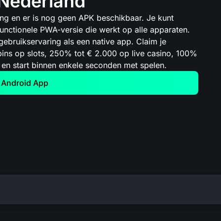
 Nederland
ng en er is nog geen APK beschikbaar. Je kunt
functionele PWA-versie die werkt op alle apparaten.
gebruikservaring als een native app. Claim je
ins op slots, 250% tot € 2.000 op live casino, 100%
en start binnen enkele seconden met spelen.
 Android App