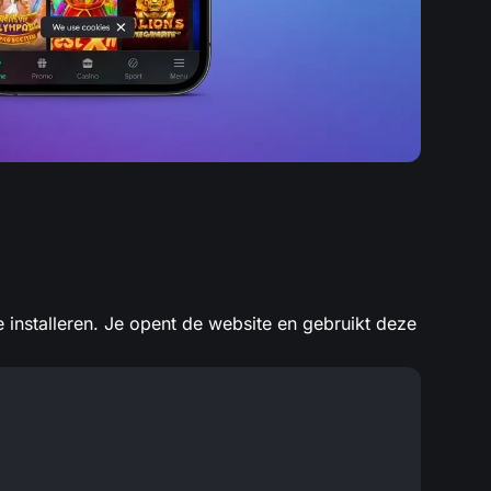
installeren. Je opent de website en gebruikt deze