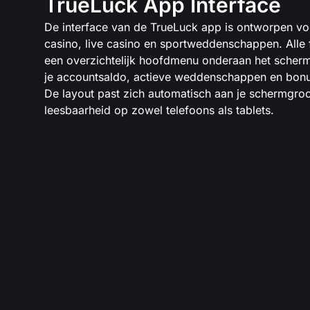
TrueLuck App Interface
De interface van de TrueLuck app is ontworpen voo
casino, live casino en sportweddenschappen. Alle f
een overzichtelijk hoofdmenu onderaan het scherm.
je accountsaldo, actieve weddenschappen en bonu
De layout past zich automatisch aan je schermgroo
leesbaarheid op zowel telefoons als tablets.