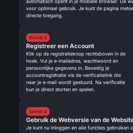
automatisch opent in je mobiele browser. De we
voor optimaal gebruik. Je kunt de pagina mete
directe toegang.
Schritt 2
Registreer een Account
Klik op de registratieknop rechtsboven in de
hoek. Vul je e-mailadres, wachtwoord en
persoonlijke gegevens in. Bevestig je
accountregistratie via de verificatielink die
naar je e-mail wordt gestuurd. Na verificatie
kun je direct storten en spelen.
Schritt 3
Gebruik de Webversie van de Websit
Je kunt nu inloggen en alle functies gebruiken 