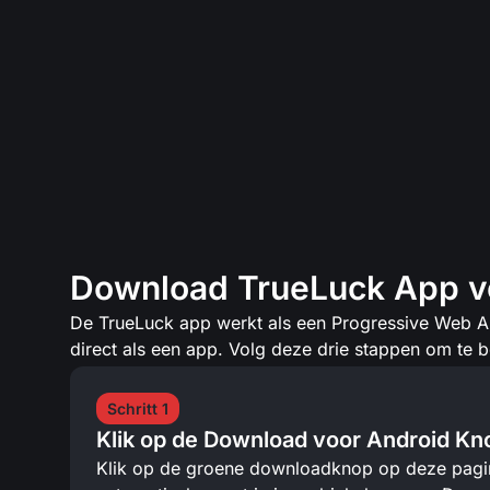
Download TrueLuck App v
De TrueLuck app werkt als een Progressive Web App
direct als een app. Volg deze drie stappen om te 
Schritt 1
Klik op de Download voor Android Kn
Klik op de groene downloadknop op deze pagi