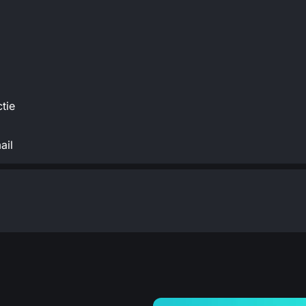
tie
ail