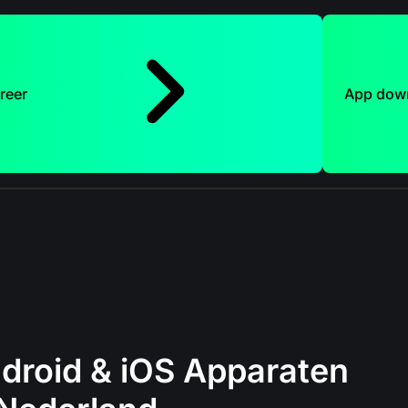
reer
App dow
droid & iOS Apparaten