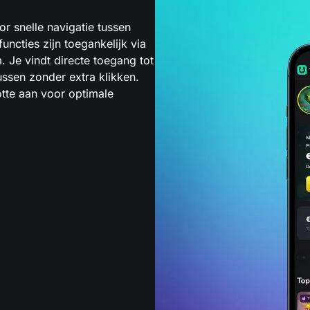
r snelle navigatie tussen
uncties zijn toegankelijk via
 Je vindt directe toegang tot
ssen zonder extra klikken.
tte aan voor optimale