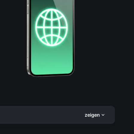
zeigen